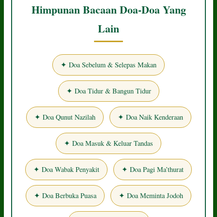
Himpunan Bacaan Doa-Doa Yang
Lain
✦ Doa Sebelum & Selepas Makan
✦ Doa Tidur & Bangun Tidur
✦ Doa Qunut Nazilah
✦ Doa Naik Kenderaan
✦ Doa Masuk & Keluar Tandas
✦ Doa Wabak Penyakit
✦ Doa Pagi Ma’thurat
✦ Doa Berbuka Puasa
✦ Doa Meminta Jodoh