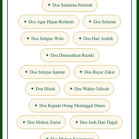
✦ Doa Saidatina Fatimah
✦ Doa Agar Hujan Berhenti
✦ Doa Selamat
✦ Doa Selepas Witir
✦ Doa Hari Arafah
✦ Doa Dimurahkan Rezeki
✦ Doa Selepas Iqamat
✦ Doa Bayar Zakat
✦ Doa Iftitah
✦ Doa Waktu Gelisah
✦ Doa Kepada Orang Meninggal Dunia
✦ Doa Mohon Zuriat
✦ Doa Jauh Dari Dajjal
✦ Doa Mohon Keampunan