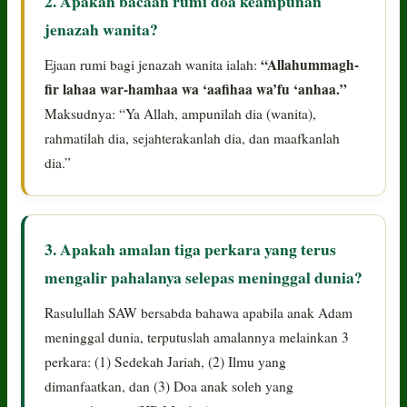
2. Apakah bacaan rumi doa keampunan
jenazah wanita?
“Allahummagh-
Ejaan rumi bagi jenazah wanita ialah:
fir lahaa war-hamhaa wa ‘aafihaa wa’fu ‘anhaa.”
Maksudnya: “Ya Allah, ampunilah dia (wanita),
rahmatilah dia, sejahterakanlah dia, dan maafkanlah
dia.”
3. Apakah amalan tiga perkara yang terus
mengalir pahalanya selepas meninggal dunia?
Rasulullah SAW bersabda bahawa apabila anak Adam
meninggal dunia, terputuslah amalannya melainkan 3
perkara: (1) Sedekah Jariah, (2) Ilmu yang
dimanfaatkan, dan (3) Doa anak soleh yang