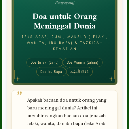
Penyayang
Doa untuk Orang
Meninggal Dunia
TEKS ARAB, RUMI, MAKSUD (LELAKI,
WANITA, IBU BAPA) & TAZKIRAH
KEMATIAN
Doa Lelaki (Lahu)
Doa Wanita (Lahaa)
Doa Ibu Bapa
دُعَاءُ الْمَيِّت
”
Apakah bacaan doa untuk orang yang
baru meninggal dunia? Artikel ini
membincangkan bacaan doa jenazah
lelaki, wanita, dan ibu bapa (teks Arab,