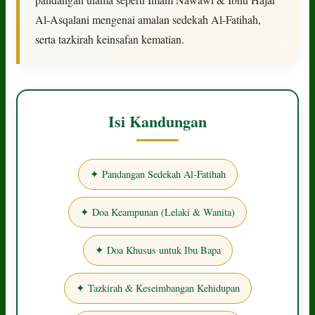
Al-Asqalani mengenai amalan sedekah Al-Fatihah,
serta tazkirah keinsafan kematian.
Isi Kandungan
✦ Pandangan Sedekah Al-Fatihah
✦ Doa Keampunan (Lelaki & Wanita)
✦ Doa Khusus untuk Ibu Bapa
✦ Tazkirah & Keseimbangan Kehidupan