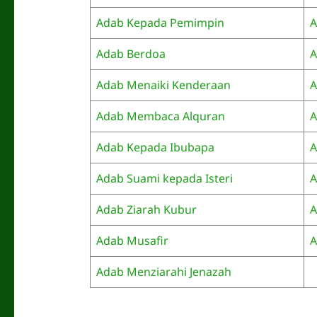
Adab Kepada Pemimpin
A
Adab Berdoa
A
Adab Menaiki Kenderaan
A
Adab Membaca Alquran
A
Adab Kepada Ibubapa
A
Adab Suami kepada Isteri
A
Adab Ziarah Kubur
A
Adab Musafir
A
Adab Menziarahi Jenazah