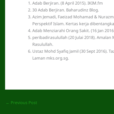
Adab Berjiran. (8 April 2015). IKIM.fm
30 Adab Berjiran. Baharudinz Blog.
Azim Jemadi, Faeizad Mohamad & Nurazmal
Perspektif Islam. Kertas kerja dibentangka
Adab Menziarahi Orang Sakit. (16 Jan 2016
peribadirasulullah (20 Julai 2018). Amala
Rasulullah.
Ustaz Mohd Syafiq Jamil (30 Sept 2016). T
Laman mks.org.sg.
←
Previous Post