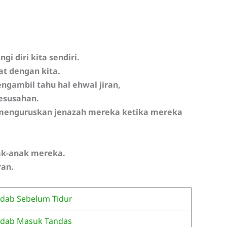
i diri kita sendiri.
at dengan kita.
ngambil tahu hal ehwal jiran,
esusahan.
n menguruskan jenazah mereka ketika mereka
ak-anak mereka.
ran.
dab Sebelum Tidur
dab Masuk Tandas