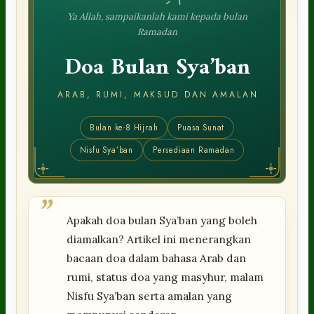
Ya Allah, sampaikanlah kami kepada bulan
Ramadan
Doa Bulan Sya’ban
ARAB, RUMI, MAKSUD DAN AMALAN
Bulan ke-8 Hijrah
Puasa Sunat
Nisfu Sya’ban
Persediaan Ramadan
”
Apakah doa bulan Sya’ban yang boleh
diamalkan? Artikel ini menerangkan
bacaan doa dalam bahasa Arab dan
rumi, status doa yang masyhur, malam
Nisfu Sya’ban serta amalan yang