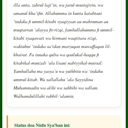
illa anta, zahrul-laji’in, wa jarul-mustajirin, wa
amanul-kha’ifin. Allahumma in kunta katabtani
‘indaka fi ummil-kitabi syaqiyyan au mahruman au
muqtarran ‘alayya fir-rizqi, famhullahumma fi ummil-
kitabi syaqawati wa hirmani waqtitara rizqi,
waktubni ‘indaka sa‘idan marzuqan muwaffaqan lil-
khairat. Fa innaka qulta wa qaulukal-haqqu fi
kitabikal-munzali ‘ala lisani nabiyyikal-mursal:
Yamhullahu ma yasya’u wa yuthbitu wa ‘indahu
ummul-kitab. Wa sallallahu ‘ala Sayyidina
Muhammadin wa alihi wa sahbihi wa sallam.
Walhamdulillahi rabbil-‘alamin.
Status doa Nisfu Sya’ban ini: