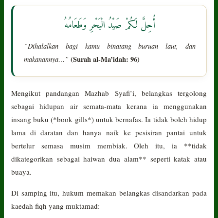
أُحِلَّ لَكُمْ صَيْدُ الْبَحْرِ وَطَعَامُهُ
“Dihalalkan bagi kamu binatang buruan laut, dan
makanannya…”
(Surah al-Ma’idah: 96)
Mengikut pandangan Mazhab Syafi’i, belangkas tergolong
sebagai hidupan air semata-mata kerana ia menggunakan
insang buku (*book gills*) untuk bernafas. Ia tidak boleh hidup
lama di daratan dan hanya naik ke pesisiran pantai untuk
bertelur semasa musim membiak. Oleh itu, ia **tidak
dikategorikan sebagai haiwan dua alam** seperti katak atau
buaya.
Di samping itu, hukum memakan belangkas disandarkan pada
kaedah fiqh yang muktamad: