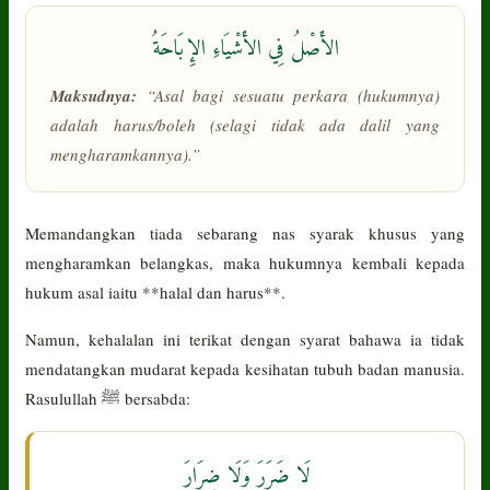
الأَصْلُ فِي الأَشْيَاءِ الإِبَاحَةُ
Maksudnya:
“Asal bagi sesuatu perkara (hukumnya)
adalah harus/boleh (selagi tidak ada dalil yang
mengharamkannya).”
Memandangkan tiada sebarang nas syarak khusus yang
mengharamkan belangkas, maka hukumnya kembali kepada
hukum asal iaitu **halal dan harus**.
Namun, kehalalan ini terikat dengan syarat bahawa ia tidak
mendatangkan mudarat kepada kesihatan tubuh badan manusia.
Rasulullah ﷺ bersabda:
لَا ضَرَرَ وَلَا ضِرَارَ