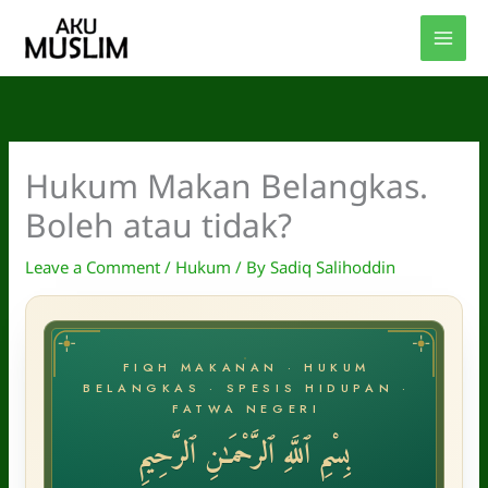
Skip
to
content
Hukum Makan Belangkas.
Boleh atau tidak?
Leave a Comment
/
Hukum
/ By
Sadiq Salihoddin
FIQH MAKANAN · HUKUM
BELANGKAS · SPESIS HIDUPAN ·
FATWA NEGERI
بِسْمِ ٱللَّهِ ٱلرَّحْمَـٰنِ ٱلرَّحِيمِ