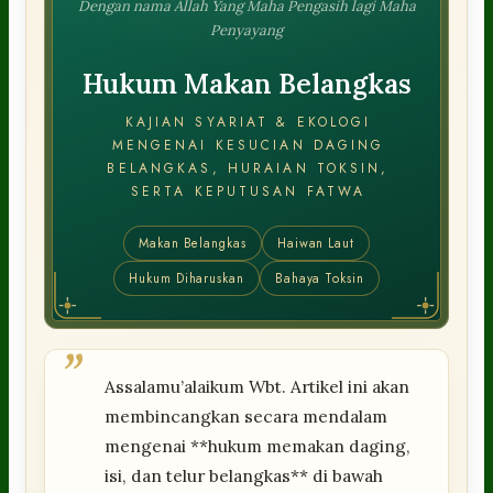
Dengan nama Allah Yang Maha Pengasih lagi Maha
Penyayang
Hukum Makan Belangkas
KAJIAN SYARIAT & EKOLOGI
MENGENAI KESUCIAN DAGING
BELANGKAS, HURAIAN TOKSIN,
SERTA KEPUTUSAN FATWA
Makan Belangkas
Haiwan Laut
Hukum Diharuskan
Bahaya Toksin
”
Assalamu’alaikum Wbt. Artikel ini akan
membincangkan secara mendalam
mengenai **hukum memakan daging,
isi, dan telur belangkas** di bawah