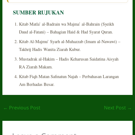
SUMBER RUJUKAN
Kitab Matla’ al-Badrain wa Majma’ al-Bahrain (Syeikh
Daud al-Fatani) – Bahagian Haid & Had Syarat Quran.
Kitab Al-Majmu’ Syarh al-Muhazzab (Imam al-Nawawi) –
Takhrij Hadis Wanita Ziarah Kubur.
Mustadrak al-Hakim – Hadis Keharusan Saidatina Aisyah
RA Ziarah Makam.
Kitab Fiqh Matan Safinatun Najah – Perbahasan Larangan
Am Berhadas Besar.
←
Previous Post
Next Post
→