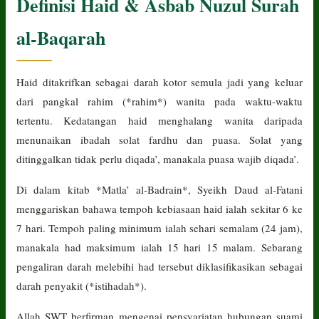
Definisi Haid & Asbab Nuzul Surah
al-Baqarah
Haid ditakrifkan sebagai darah kotor semula jadi yang keluar
dari pangkal rahim (*rahim*) wanita pada waktu-waktu
tertentu. Kedatangan haid menghalang wanita daripada
menunaikan ibadah solat fardhu dan puasa. Solat yang
ditinggalkan tidak perlu diqada’, manakala puasa wajib diqada’.
Di dalam kitab *Matla’ al-Badrain*, Syeikh Daud al-Fatani
menggariskan bahawa tempoh kebiasaan haid ialah sekitar 6 ke
7 hari. Tempoh paling minimum ialah sehari semalam (24 jam),
manakala had maksimum ialah 15 hari 15 malam. Sebarang
pengaliran darah melebihi had tersebut diklasifikasikan sebagai
darah penyakit (*istihadah*).
Allah SWT berfirman mengenai pensyariatan hubungan suami