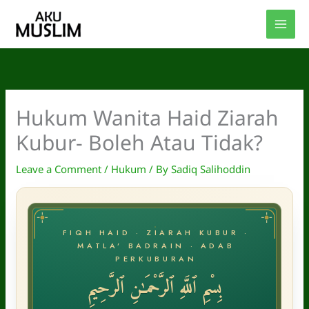
Skip
to
content
Hukum Wanita Haid Ziarah
Kubur- Boleh Atau Tidak?
Leave a Comment
/
Hukum
/ By
Sadiq Salihoddin
FIQH HAID · ZIARAH KUBUR ·
MATLA’ BADRAIN · ADAB
PERKUBURAN
بِسْمِ ٱللَّهِ ٱلرَّحْمَـٰنِ ٱلرَّحِيمِ