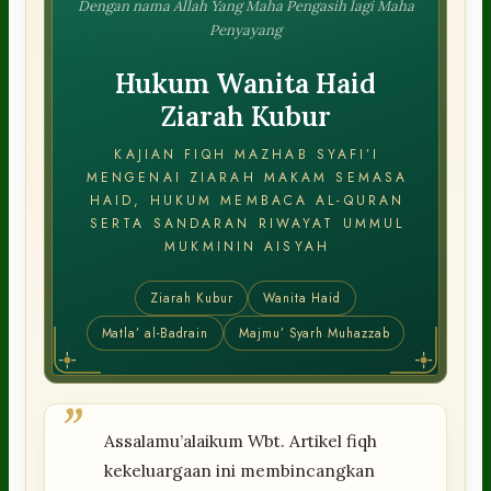
Dengan nama Allah Yang Maha Pengasih lagi Maha
Penyayang
Hukum Wanita Haid
Ziarah Kubur
KAJIAN FIQH MAZHAB SYAFI’I
MENGENAI ZIARAH MAKAM SEMASA
HAID, HUKUM MEMBACA AL-QURAN
SERTA SANDARAN RIWAYAT UMMUL
MUKMININ AISYAH
Ziarah Kubur
Wanita Haid
Matla’ al-Badrain
Majmu’ Syarh Muhazzab
”
Assalamu’alaikum Wbt. Artikel fiqh
kekeluargaan ini membincangkan