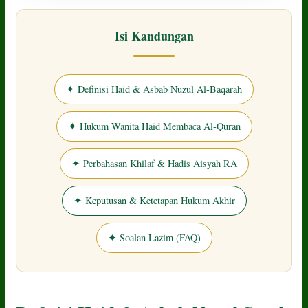
Isi Kandungan
✦ Definisi Haid & Asbab Nuzul Al-Baqarah
✦ Hukum Wanita Haid Membaca Al-Quran
✦ Perbahasan Khilaf & Hadis Aisyah RA
✦ Keputusan & Ketetapan Hukum Akhir
✦ Soalan Lazim (FAQ)