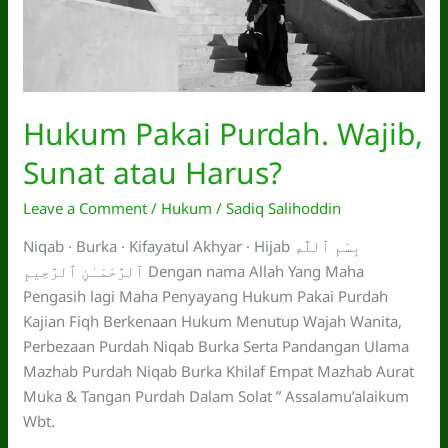
Hukum Pakai Purdah. Wajib,
Sunat atau Harus?
Leave a Comment
/
Hukum
/
Sadiq Salihoddin
Niqab · Burka · Kifayatul Akhyar · Hijab بِسْمِ ٱللَّهِ
ٱلرَّحْمَـٰنِ ٱلرَّحِيمِ Dengan nama Allah Yang Maha
Pengasih lagi Maha Penyayang Hukum Pakai Purdah
Kajian Fiqh Berkenaan Hukum Menutup Wajah Wanita,
Perbezaan Purdah Niqab Burka Serta Pandangan Ulama
Mazhab Purdah Niqab Burka Khilaf Empat Mazhab Aurat
Muka & Tangan Purdah Dalam Solat ” Assalamu’alaikum
Wbt.