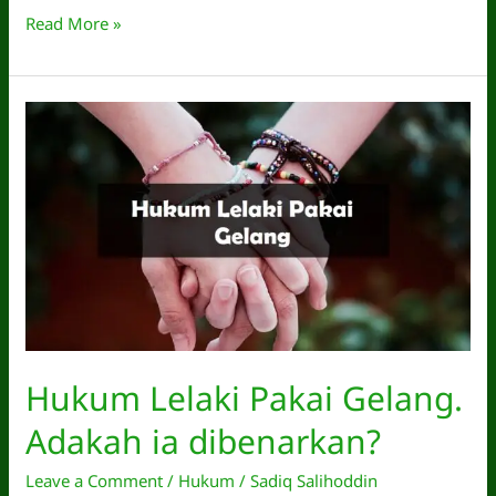
Hukum
Read More »
Pakai
Purdah.
Wajib,
Sunat
atau
Harus?
Hukum Lelaki Pakai Gelang.
Adakah ia dibenarkan?
Leave a Comment
/
Hukum
/
Sadiq Salihoddin