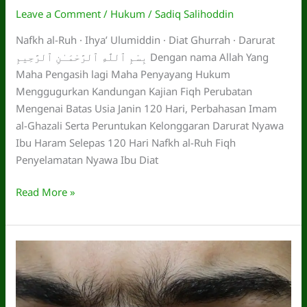
Leave a Comment
/
Hukum
/
Sadiq Salihoddin
Nafkh al-Ruh · Ihya’ Ulumiddin · Diat Ghurrah · Darurat
بِسْمِ ٱللَّهِ ٱلرَّحْمَـٰنِ ٱلرَّحِيمِ Dengan nama Allah Yang
Maha Pengasih lagi Maha Penyayang Hukum
Menggugurkan Kandungan Kajian Fiqh Perubatan
Mengenai Batas Usia Janin 120 Hari, Perbahasan Imam
al-Ghazali Serta Peruntukan Kelonggaran Darurat Nyawa
Ibu Haram Selepas 120 Hari Nafkh al-Ruh Fiqh
Penyelamatan Nyawa Ibu Diat
Hukum
Read More »
Gugurkan
Kandungan.
Adakah
ia
Dibenarkan?