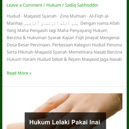
Leave a Comment
/
Hukum
/
Sadiq Salihoddin
Hudud · Maqasid Syariah · Zina Muhsan · Al-Fiqh al-
Manhaji بِسْمِ ٱللَّهِ ٱلرَّحْمَـٰنِ ٱلرَّحِيمِ Dengan nama Allah
Yang Maha Pengasih lagi Maha Penyayang Hukum
Berzina & Hukuman Syarak Kajian Fiqh Jinayat Mengenai
Dosa Besar Perzinaan, Perbezaan Kategori Hudud Penzina
Serta Hikmah Maqasid Syariah Memelihara Nasab Berzina
Hukum Haram Hudud Sebat & Rejam Maqasid Jaga Nasab
Hukum
Read More »
Berzina
dari
Sudut
Pandang
Islam