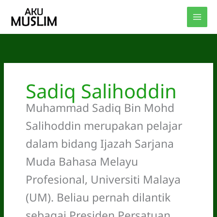
Skip
to
content
Sadiq Salihoddin
Muhammad Sadiq Bin Mohd
Salihoddin merupakan pelajar
dalam bidang Ijazah Sarjana
Muda Bahasa Melayu
Profesional, Universiti Malaya
(UM). Beliau pernah dilantik
sebagai Presiden Persatuan