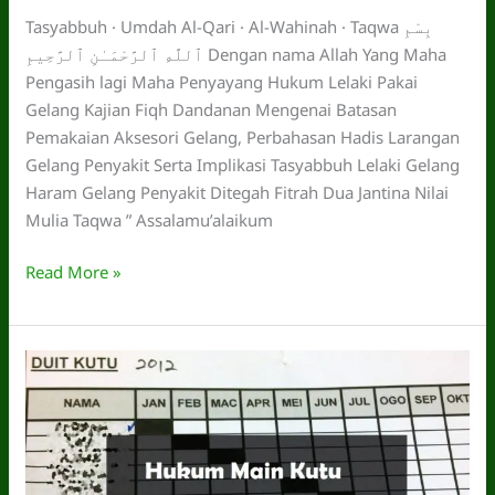
Tasyabbuh · Umdah Al-Qari · Al-Wahinah · Taqwa بِسْمِ
ٱللَّهِ ٱلرَّحْمَـٰنِ ٱلرَّحِيمِ Dengan nama Allah Yang Maha
Pengasih lagi Maha Penyayang Hukum Lelaki Pakai
Gelang Kajian Fiqh Dandanan Mengenai Batasan
Pemakaian Aksesori Gelang, Perbahasan Hadis Larangan
Gelang Penyakit Serta Implikasi Tasyabbuh Lelaki Gelang
Haram Gelang Penyakit Ditegah Fitrah Dua Jantina Nilai
Mulia Taqwa ” Assalamu’alaikum
Hukum
Read More »
Lelaki
Pakai
Gelang.
Adakah
ia
dibenarkan?