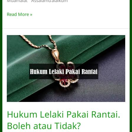
Muamalat ” Assalamu’alaikum
Hukum
Read More »
Main
Kutu.
Adakah
Dibenarkan
Syarak
atau
Tidak?
Hukum Lelaki Pakai Rantai.
Boleh atau Tidak?