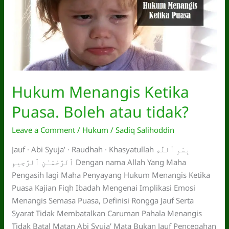
Hukum Menangis Ketika
Puasa. Boleh atau tidak?
Leave a Comment
/
Hukum
/
Sadiq Salihoddin
Jauf · Abi Syuja’ · Raudhah · Khasyatullah بِسْمِ ٱللَّهِ
ٱلرَّحْمَـٰنِ ٱلرَّحِيمِ Dengan nama Allah Yang Maha
Pengasih lagi Maha Penyayang Hukum Menangis Ketika
Puasa Kajian Fiqh Ibadah Mengenai Implikasi Emosi
Menangis Semasa Puasa, Definisi Rongga Jauf Serta
Syarat Tidak Membatalkan Caruman Pahala Menangis
Tidak Batal Matan Abi Syuja’ Mata Bukan Jauf Pencegahan