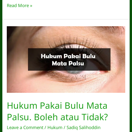
Hukum
Read More »
Cukur
Bulu
Kening
atau
Kaki.
Boleh
atau
Tidak?
Hukum Pakai Bulu Mata
Palsu. Boleh atau Tidak?
Leave a Comment
/
Hukum
/
Sadiq Salihoddin