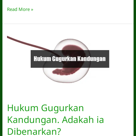
Hukum
Read More »
Lelaki
Pakai
Inai.
Boleh
atau
Tidak?
Hukum Gugurkan
Kandungan. Adakah ia
Dibenarkan?