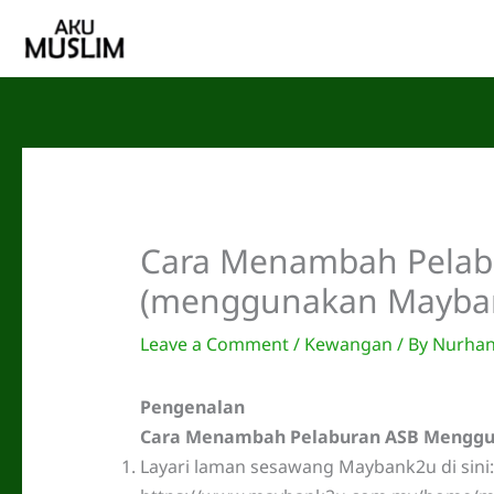
Skip
to
content
Cara Menambah Pelabu
(menggunakan Mayba
Leave a Comment
/
Kewangan
/ By
Nurhan
Pengenalan
Cara Menambah Pelaburan ASB Mengg
Layari laman sesawang Maybank2u di sini: