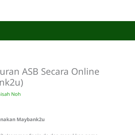
ran ASB Secara Online
nk2u)
isah Noh
unakan Maybank2u