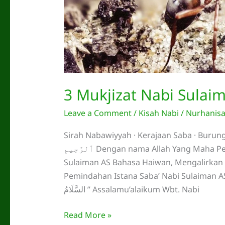
3 Mukjizat Nabi Sulai
Leave a Comment
/
Kisah Nabi
/
Nurhanis
Sirah Nabawiyyah · Kerajaan Saba · Burung Hud-hud · Ratu Ba
ٱلرَّحِيمِ Dengan nama Allah Yang Maha Pengasih lagi Maha Penyayang Mukjizat Nabi
Sulaiman AS Bahasa Haiwan, Mengalirkan 
Pemindahan Istana Saba’ Nabi Sulaiman AS Bahasa Se
السَّلَامُ ” Assalamu’alaikum Wbt. Nabi
3
Read More »