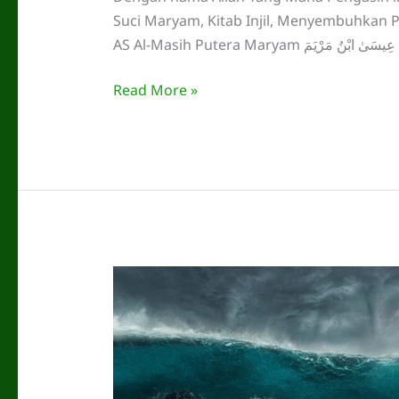
Suci Maryam, Kitab Injil, Menyembuhkan 
A
5
Read More »
Mukjizat
Nabi
Isa
AS
yang
Perlu
Anda
Tahu