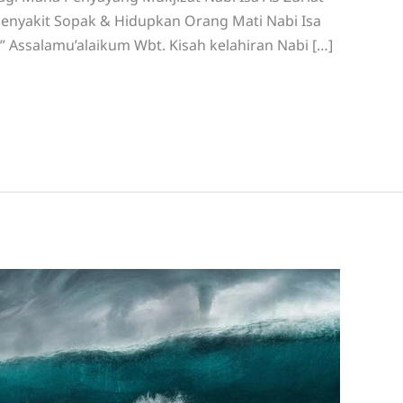
Penyakit Sopak & Hidupkan Orang Mati Nabi Isa
S Al-Masih Putera Maryam عِيسَىٰ ابْنُ مَرْيَمَ ” Assalamu’alaikum Wbt. Kisah kelahiran Nabi […]