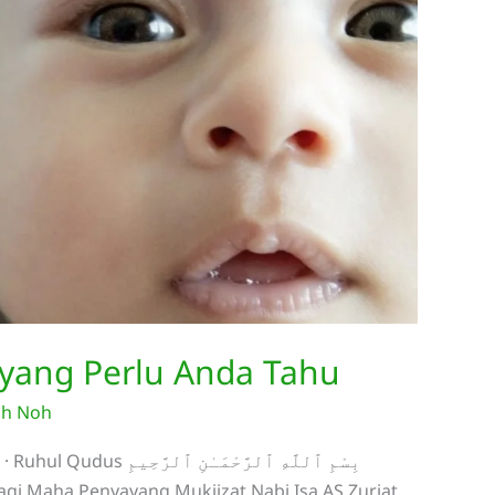
S yang Perlu Anda Tahu
ah Noh
بِسْمِ ٱللَّهِ ٱلرَّحْمَـٰ
gi Maha Penyayang Mukjizat Nabi Isa AS Zuriat