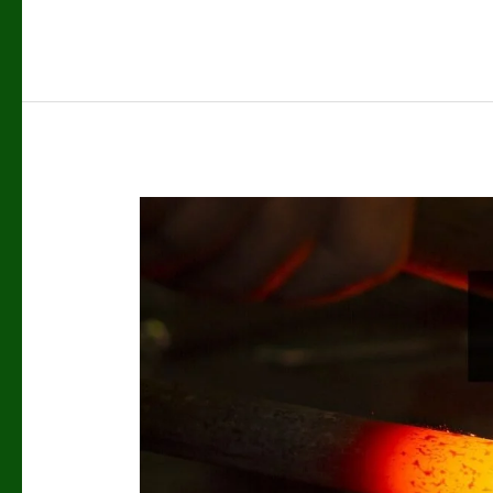
Mukjizat
Nabi
Sulaiman
Yang
Anda
Perlu
Tahu