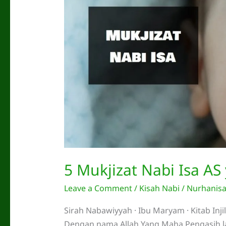
5 Mukjizat Nabi Isa A
Leave a Comment
/
Kisah Nabi
/
Nurhanis
Sirah Nabawiyyah · Ibu Maryam · Kitab Injil · Ruhul Qudus نِ ٱلرَّحِيمِ
Dengan nama Allah Yang Maha Pengasih la