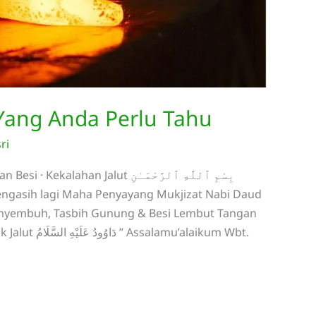
Yang Anda Perlu Tahu
ri
 Jalut بِسْمِ ٱللَّهِ ٱلرَّحْمَـٰنِ
Penyembuh, Tasbih Gunung & Besi Lembut Tangan
u’alaikum Wbt.