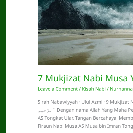
7 Mukjizat Nabi Musa 
Leave a Comment
/
Kisah Nabi
/
Nurhannan
Sirah Nabawiyyah · Ulul Azmi · 9 Mukjizat Nyata · Kehancura
ٱلرَّحِيمِ Dengan nama Allah Yang Maha Pengasih lagi Maha Penyayang Mukjizat Nabi Musa
AS Tongkat Ular, Tangan Bercahaya, Me