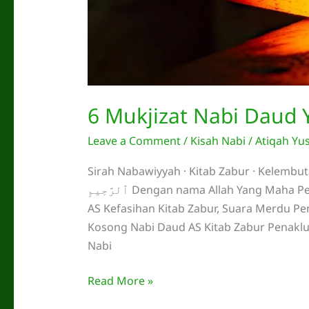
6 Mukjizat Nabi Daud 
Leave a Comment
/
Kisah Nabi
/
Atiqah Yus
Sirah Nabawiyyah · Kitab Zabur · Kelembutan Besi · Kekalahan
ٱلرَّحِيمِ Dengan nama Allah Yang Maha Pengasih lagi Maha Penyayang Mukjizat Nabi Daud
AS Kefasihan Kitab Zabur, Suara Merdu 
Kosong Nabi Daud AS Kitab Zabur Penakluk Jalut دَاوُودُ عَلَيْهِ السَّلَامُ ” Assalam
Nabi
6
Read More »
Mukjizat