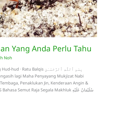
man Yang Anda Perlu Tahu
ah Noh
lqis بِسْمِ ٱللَّهِ ٱلرَّحْمَـٰنِ
Tembaga, Penaklukan Jin, Kenderaan Angin &
mut Raja Segala Makhluk سُلَيْمَانُ عَلَيْهِ