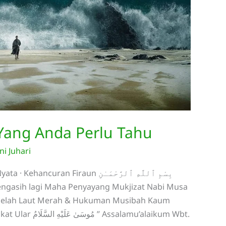
Yang Anda Perlu Tahu
i Juhari
n Firaun بِسْمِ ٱللَّهِ ٱلرَّحْمَـٰنِ
mbelah Laut Merah & Hukuman Musibah Kaum
Firaun Nabi Musa AS Musa bin Imran Tongkat Ular مُوسَىٰ عَلَيْهِ السَّلَامُ ” Assalamu’alaikum Wbt.