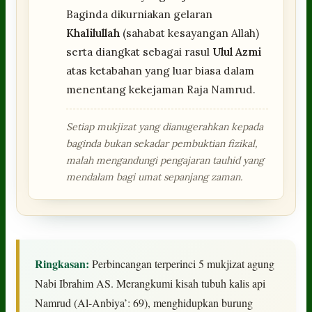
Baginda dikurniakan gelaran
Khalilullah
(sahabat kesayangan Allah)
serta diangkat sebagai rasul
Ulul Azmi
atas ketabahan yang luar biasa dalam
menentang kekejaman Raja Namrud.
Setiap mukjizat yang dianugerahkan kepada
baginda bukan sekadar pembuktian fizikal,
malah mengandungi pengajaran tauhid yang
mendalam bagi umat sepanjang zaman.
Ringkasan:
Perbincangan terperinci 5 mukjizat agung
Nabi Ibrahim AS. Merangkumi kisah tubuh kalis api
Namrud (Al-Anbiya’: 69), menghidupkan burung