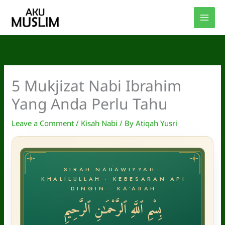
Skip
to
content
5 Mukjizat Nabi Ibrahim
Yang Anda Perlu Tahu
Leave a Comment
/
Kisah Nabi
/ By
Atiqah Yusri
SIRAH NABAWIYYAH ·
KHALILULLAH · KEBESARAN API
DINGIN · KA’ABAH
بِسْمِ ٱللَّهِ ٱلرَّحْمَـٰنِ ٱلرَّحِيمِ