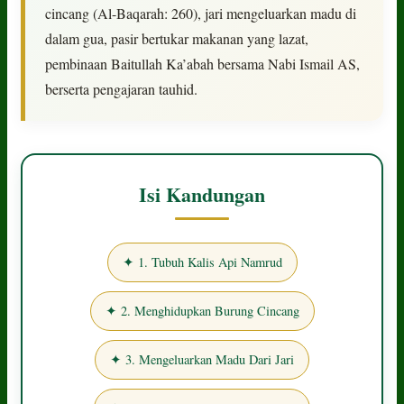
cincang (Al-Baqarah: 260), jari mengeluarkan madu di
dalam gua, pasir bertukar makanan yang lazat,
pembinaan Baitullah Ka’abah bersama Nabi Ismail AS,
berserta pengajaran tauhid.
Isi Kandungan
✦ 1. Tubuh Kalis Api Namrud
✦ 2. Menghidupkan Burung Cincang
✦ 3. Mengeluarkan Madu Dari Jari