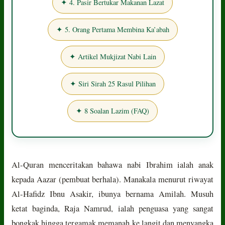
✦ 4. Pasir Bertukar Makanan Lazat
✦ 5. Orang Pertama Membina Ka’abah
✦ Artikel Mukjizat Nabi Lain
✦ Siri Sirah 25 Rasul Pilihan
✦ 8 Soalan Lazim (FAQ)
Al-Quran menceritakan bahawa nabi Ibrahim ialah anak
kepada Aazar (pembuat berhala). Manakala menurut riwayat
Al-Hafidz Ibnu Asakir, ibunya bernama Amilah. Musuh
ketat baginda, Raja Namrud, ialah penguasa yang sangat
bongkak hingga tergamak memanah ke langit dan menyangka