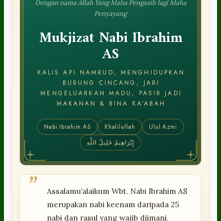
Dengan nama Allah Yang Maha Pengasih lagi Maha
Penyayang
Mukjizat Nabi Ibrahim
AS
KALIS API NAMRUD, MENGHIDUPKAN
BURUNG CINCANG, JARI
MENGELUARKAN MADU, PASIR JADI
MAKANAN & BINA KA’ABAH
Nabi Ibrahim AS
Khalilullah
Ulul Azmi
إِبْرَاهِيمُ خَلِيلُ اللَّهِ
”
Assalamu’alaikum Wbt. Nabi Ibrahim AS
merupakan nabi keenam daripada 25
nabi dan rasul yang wajib diimani.