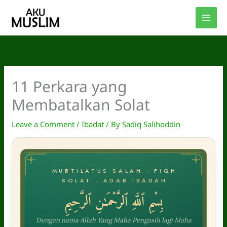
Skip
to
content
11 Perkara yang
Membatalkan Solat
Leave a Comment
/
Ibadat
/ By
Sadiq Salihoddin
MUBTILATUS SALAH · FIQH
SOLAT · ADAB IBADAH
بِسْمِ ٱللَّهِ ٱلرَّحْمَـٰنِ ٱلرَّحِيمِ
Dengan nama Allah Yang Maha Pengasih lagi Maha