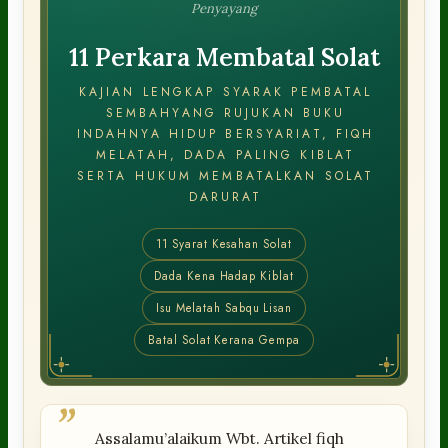
Penyayang
11 Perkara Membatal Solat
KAJIAN LENGKAP SYARAK PEMBATAL
SEMBAHYANG RUJUKAN BUKU
INDAHNYA HIDUP BERSYARIAT, FIQH
MELATAH, DADA PALING KIBLAT
SERTA HUKUM MEMBATALKAN SOLAT
DARURAT
11 Syarat Kesahan Solat
Dada Kena Hadap Kiblat
Isu Melatah Sabqu Lisan
Batal Solat Kerana Gempa
”
Assalamu’alaikum Wbt. Artikel fiqh