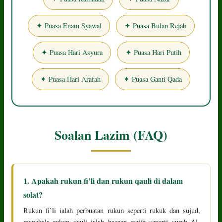
✦ Puasa Enam Syawal
✦ Puasa Bulan Rejab
✦ Puasa Hari Asyura
✦ Puasa Hari Putih
✦ Puasa Hari Arafah
✦ Puasa Ganti Qada
Soalan Lazim (FAQ)
1. Apakah rukun fi’li dan rukun qauli di dalam
solat?
Rukun fi’li ialah perbuatan rukun seperti rukuk dan sujud,
manakala rukun qauli ialah bacaan wajib seperti surah Al-