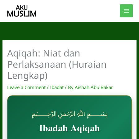
Skip
to
content
Aqiqah: Niat dan
Perlaksanaan (Huraian
Lengkap)
Leave a Comment
/
Ibadat
/ By
Aishah Abu Bakar
﷽
Ibadah Aqiqah