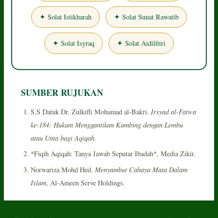
✦ Solat Istikharah
✦ Solat Sunat Rawatib
✦ Solat Isyraq
✦ Solat Aidilfitri
SUMBER RUJUKAN
Irsyad al-Fatwa
S.S Datuk Dr. Zulkifli Mohamad al-Bakri.
ke-184: Hukum Menggantikan Kambing dengan Lembu
atau Unta bagi Aqiqah
.
*Fiqih Aqiqah: Tanya Jawab Seputar Ibadah*, Media Zikir.
Menyambut Cahaya Mata Dalam
Norwariza Mohd Hed.
Islam
, Al-Ameen Serve Holdings.