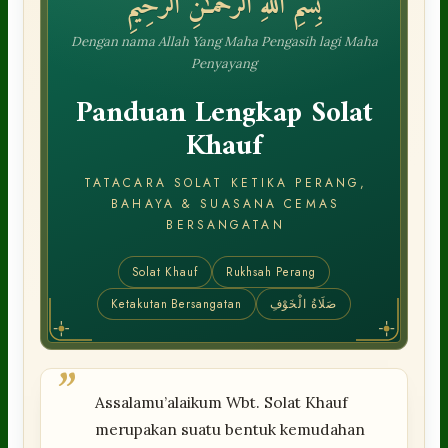
بِسْمِ ٱللَّهِ ٱلرَّحْمَـٰنِ ٱلرَّحِيمِ
Dengan nama Allah Yang Maha Pengasih lagi Maha
Penyayang
Panduan Lengkap Solat
Khauf
TATACARA SOLAT KETIKA PERANG,
BAHAYA & SUASANA CEMAS
BERSANGATAN
Solat Khauf
Rukhsah Perang
Ketakutan Bersangatan
صَلَاةُ الْخَوْفِ
”
Assalamu’alaikum Wbt. Solat Khauf
merupakan suatu bentuk kemudahan