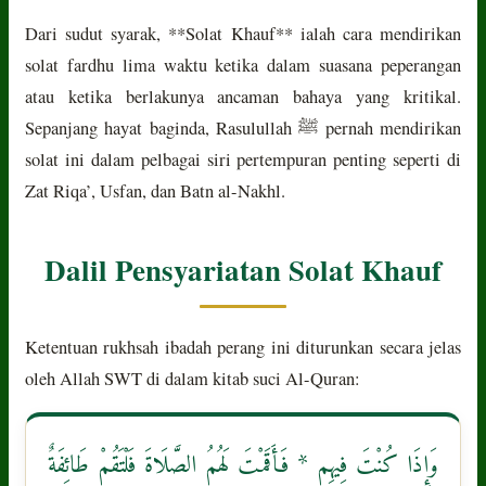
Dari sudut syarak, **Solat Khauf** ialah cara mendirikan
solat fardhu lima waktu ketika dalam suasana peperangan
atau ketika berlakunya ancaman bahaya yang kritikal.
Sepanjang hayat baginda, Rasulullah ﷺ pernah mendirikan
solat ini dalam pelbagai siri pertempuran penting seperti di
Zat Riqa’, Usfan, dan Batn al-Nakhl.
Dalil Pensyariatan Solat Khauf
Ketentuan rukhsah ibadah perang ini diturunkan secara jelas
oleh Allah SWT di dalam kitab suci Al-Quran:
وَإِذَا كُنْتَ فِيهِم * فَأَقَمْتَ لَهُمُ الصَّلَاةَ فَلْتَقُمْ طَائِفَةٌ