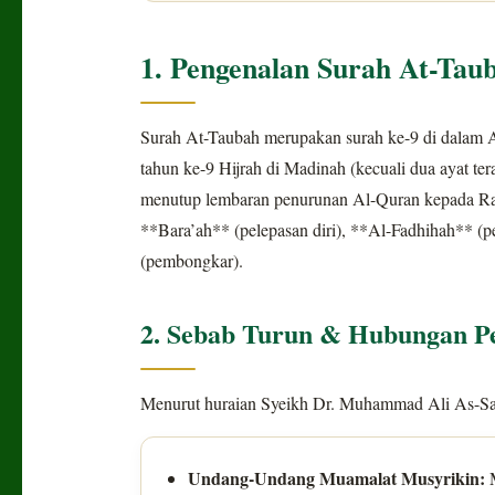
1. Pengenalan Surah At-Tau
Surah At-Taubah merupakan surah ke-9 di dalam 
tahun ke-9 Hijrah di Madinah (kecuali dua ayat te
menutup lembaran penurunan Al-Quran kepada Rasu
**Bara’ah** (pelepasan diri), **Al-Fadhihah** (
(pembongkar).
2. Sebab Turun & Hubungan P
Menurut huraian Syeikh Dr. Muhammad Ali As-Sabu
Undang-Undang Muamalat Musyrikin:
M