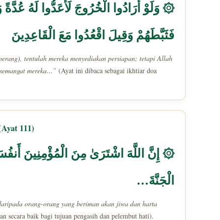
وَلَوْ أَرَادُوا الْخُرُوجَ لَأَعَدُّوا لَهُ عُدَّةً وَلَ
فَثَبَّطَهُمْ وَقِيلَ اقْعُدُوا مَعَ الْقَاعِدِينَ
erang), tentulah mereka menyediakan persiapan; tetapi Allah
a semangat mereka…”
(Ayat ini dibaca sebagai ikhtiar doa
(Ayat 111)
إِنَّ اللَّهَ اشْتَرَىٰ مِنَ الْمُؤْمِنِينَ أَنفُسَهُمْ
الْجَنَّةَ…
aripada orang-orang yang beriman akan jiwa dan harta
an secara baik bagi tujuan pengasih dan pelembut hati).