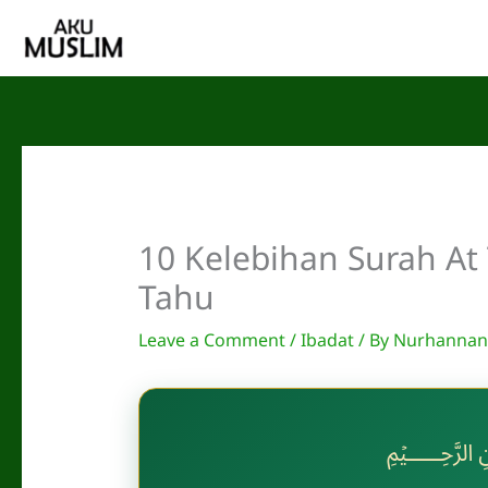
Skip
to
content
10 Kelebihan Surah At
Tahu
Leave a Comment
/
Ibadat
/ By
Nurhannani