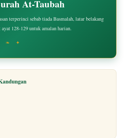
Surah At-Taubah
an terperinci sebab tiada Basmalah, latar belakang
t ayat 128-129 untuk amalan harian.
✦ ❧ ✦
 Kandungan