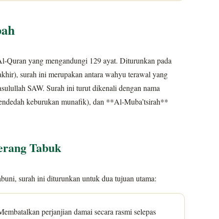
bah
Al-Quran yang mengandungi 129 ayat. Diturunkan pada
rakhir), surah ini merupakan antara wahyu terawal yang
lullah SAW. Surah ini turut dikenali dengan nama
pendedah keburukan munafik), dan **Al-Muba’tsirah**
erang Tabuk
ni, surah ini diturunkan untuk dua tujuan utama:
embatalkan perjanjian damai secara rasmi selepas