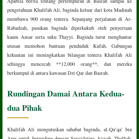
Apabila berita tentang pertempuran di Basrah sampai ke
pengetahuan Khalifah Ali, baginda keluar dari kota Madinah
membawa 900 orang tentera. Sepanjang perjalanan di Ar-
Rabadzah, pasukan baginda diperkukuh oleh penyertaan
kaum Ansar serta suku Thayyi. Baginda turut menghantar
utusan memohon bantuan penduduk Kufah. Gabungan
kekuatan ini meningkatkan bilangan tentera Khalifah Ali
sehingga mencecah **12,000 orang**, dan mereka
berkumpul di antara kawasan Dzi Qar dan Basrah.
Rundingan Damai Antara Kedua-
dua Pihak
Khalifah Ali mengutuskan sahabat baginda, al-Qa’qa’ bin
Amr untuk berunding dengan Sayyidatina Aisyah, Thalhah,