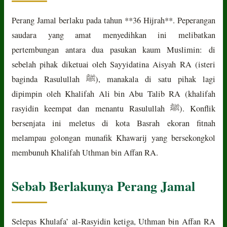
Perang Jamal berlaku pada tahun **36 Hijrah**. Peperangan
saudara yang amat menyedihkan ini melibatkan
pertembungan antara dua pasukan kaum Muslimin: di
sebelah pihak diketuai oleh Sayyidatina Aisyah RA (isteri
baginda Rasulullah ﷺ), manakala di satu pihak lagi
dipimpin oleh Khalifah Ali bin Abu Talib RA (khalifah
rasyidin keempat dan menantu Rasulullah ﷺ). Konflik
bersenjata ini meletus di kota Basrah ekoran fitnah
melampau golongan munafik Khawarij yang bersekongkol
membunuh Khalifah Uthman bin Affan RA.
Sebab Berlakunya Perang Jamal
Selepas Khulafa’ al-Rasyidin ketiga, Uthman bin Affan RA