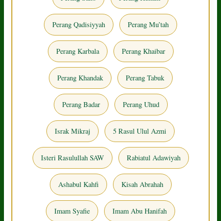
Perang Qadisiyyah
Perang Mu’tah
Perang Karbala
Perang Khaibar
Perang Khandak
Perang Tabuk
Perang Badar
Perang Uhud
Israk Mikraj
5 Rasul Ulul Azmi
Isteri Rasulullah SAW
Rabiatul Adawiyah
Ashabul Kahfi
Kisah Abrahah
Imam Syafie
Imam Abu Hanifah