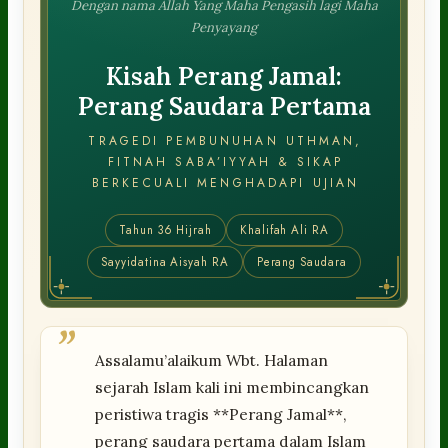
Dengan nama Allah Yang Maha Pengasih lagi Maha
Penyayang
Kisah Perang Jamal:
Perang Saudara Pertama
TRAGEDI PEMBUNUHAN UTHMAN,
FITNAH SABA’IYYAH & SIKAP
BERKECUALI MENGHADAPI UJIAN
Tahun 36 Hijrah
Khalifah Ali RA
Sayyidatina Aisyah RA
Perang Saudara
”
Assalamu’alaikum Wbt. Halaman
sejarah Islam kali ini membincangkan
peristiwa tragis **Perang Jamal**,
perang saudara pertama dalam Islam