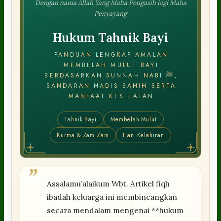
Dengan nama Allah Yang Maha Pengasih lagi Maha
Penyayang
Hukum Tahnik Bayi
PANDUAN LENGKAP AMALAN
MEMBELAH MULUT BAYI
BERDASARKAN SUNNAH NABI ﷺ,
SANDARAN HADIS SAHIH SERTA
MANFAAT KESIHATAN
Tahnik Bayi
Membelah Mulut
Kurma & Zam Zam
Hari Kelahiran
”
Assalamu’alaikum Wbt. Artikel fiqh
ibadah keluarga ini membincangkan
secara mendalam mengenai **hukum