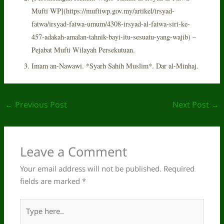
Mufti WP](https://muftiwp.gov.my/artikel/irsyad-
fatwa/irsyad-fatwa-umum/4308-irsyad-al-fatwa-siri-ke-
457-adakah-amalan-tahnik-bayi-itu-sesuatu-yang-wajib) –
Pejabat Mufti Wilayah Persekutuan.
Imam an-Nawawi. *Syarh Sahih Muslim*. Dar al-Minhaj.
←
Previous Post
Next Post
→
Leave a Comment
Your email address will not be published.
Required
fields are marked
*
Type
here..