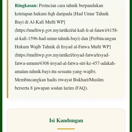
Ringkasan:
Perincian cara tahnik berpandukan
ketetapan hukum fiqh daripada [Had Umur Tahnik
Bayi di Al-Kafi Mufti WP]
(https://muftiwp.gov.my/artikel/al-kafi-li-al-fatawi/4158-
al-kafi-1596-had-umur-tahnik-bayi) dan [Perbincangan
Hukum Wajib Tahnik di Irsyad al-Fatwa Mufti WP]
(https://muftiwp.gov.my/artikel/irsyad-fatwa/irsyad-
fatwa-umum/4308-irsyad-al-fatwa-siri-ke-457-adakah-
amalan-tahnik-bayi-itu-sesuatu-yang-wajib).
Membincangkan hadis riwayat Bukhari/Muslim
berserta 8 jawapan soalan lazim (FAQ).
Isi Kandungan