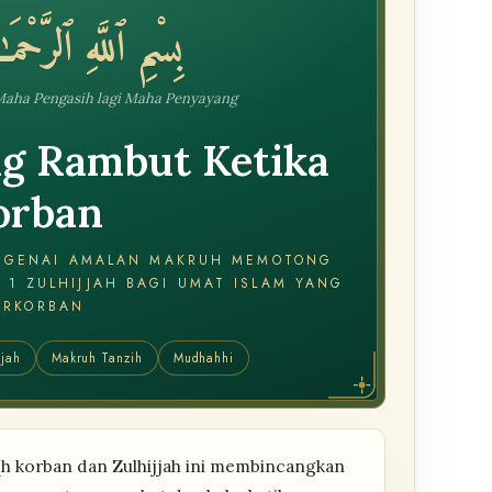
بِسْمِ ٱللَّهِ ٱلرَّحْمَ
Maha Pengasih lagi Maha Penyayang
g Rambut Ketika
orban
ENGENAI AMALAN MAKRUH MEMOTONG
 1 ZULHIJJAH BAGI UMAT ISLAM YANG
ERKORBAN
jjah
Makruh Tanzih
Mudhahhi
iqh korban dan Zulhijjah ini membincangkan