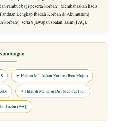
-dan-rambut-bagi-peserta-korban). Membahaskan hadis
[Panduan Lengkap Ibadah Korban di Akumuslim]
h-korban/), serta 8 jawapan soalan lazim (FAQ).
 Kandungan
AS
✦ Hukum Melakukan Korban (Ibnu Majah)
Kuku
✦ Hikmah Menahan Diri Menurut Fiqh
lan Lazim (FAQ)