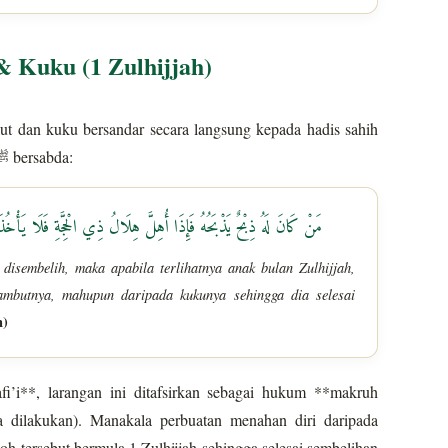
Kuku (1 Zulhijjah)
t dan kuku bersandar secara langsung kepada hadis sahih
riwayat Ummu Salamah RA, di mana Rasulullah ﷺ bersabda:
مَنْ كَانَ لَهُ ذِبْحٌ يَذْبَحُهُ فَإِذَا أُهِلَّ هِلَالُ ذِي الْحِجَّةِ فَلَا يَأْخ
isembelih, maka apabila terlihatnya anak bulan Zulhijjah,
ambutnya, mahupun daripada kukunya sehingga dia selesai
m)
’i**, larangan ini ditafsirkan sebagai hukum **makruh
ka dilakukan). Manakala perbuatan menahan diri daripada
 tersebut bermula 1 Zulhijjah sehingga selesai sembelihan