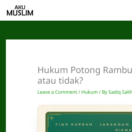
Skip
to
content
Hukum Potong Rambut 
atau tidak?
Leave a Comment
/
Hukum
/ By
Sadiq Sali
FIQH KORBAN · LARANGAN 
HIKMA