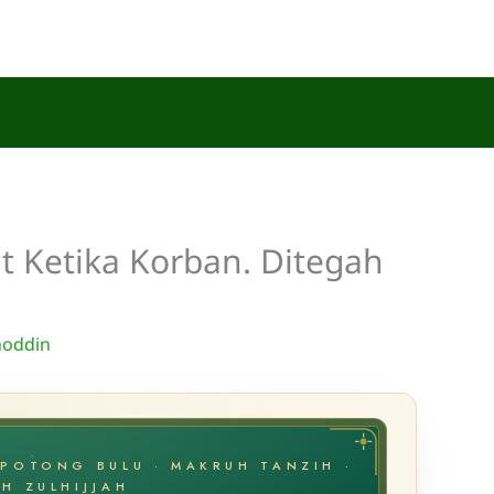
Ketika Korban. Ditegah
hoddin
POTONG BULU · MAKRUH TANZIH ·
H ZULHIJJAH