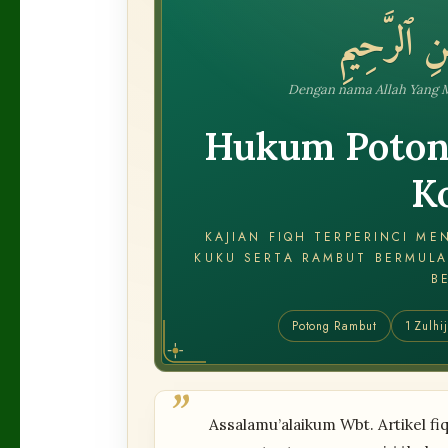
ـٰنِ ٱلرَّحِيمِ
Dengan nama Allah Yang 
Hukum Poton
K
KAJIAN FIQH TERPERINCI M
KUKU SERTA RAMBUT BERMULA
B
Potong Rambut
1 Zulhi
”
Assalamu’alaikum Wbt. Artikel f