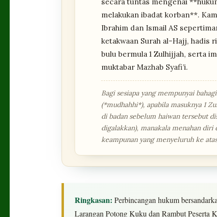
secara tuntas mengenai **huku
melakukan ibadat korban**. Kam
Ibrahim dan Ismail AS sepertima
ketakwaan Surah al-Hajj, hadis
bulu bermula 1 Zulhijjah, serta 
muktabar Mazhab Syafi’i.
Bagi sesiapa yang mempunyai bahagi
(*mudhahhi*), apabila masuknya 1 Z
di badan sebelum haiwan tersebut di
digalakkan), manakala menahan diri
keampunan yang menyeluruh ke atas
Ringkasan:
Perbincangan hukum bersandarka
Larangan Potong Kuku dan Rambut Peserta Korba