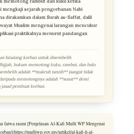
m memotong rambut dan kuku ketika
i mengkaji sejarah pengorbanan Nabi
na dirakamkan dalam Surah as-Saffat, dalil
 riwayat Muslim mengenai larangan mencukur
implikasi praktikalnya menurut pandangan
an binatang korban untuk disembelih
ulhijjah, hukum memotong kuku, rambut, dan bulu
sembelih adalah **makruh tanzih** (sangat tidak
 daripada memotongnya adalah **sunat** demi
 jasad pembuat korban.
n fatwa rasmi [Penjelasan Al-Kafi Mufti WP Mengenai
n](https://muftiwp.gov.my/artikel/al-kafi-li-al-