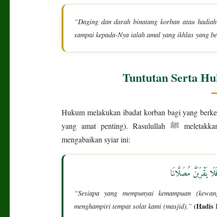
“Daging dan darah binatang korban atau hadiah i
sampai kepada-Nya ialah amal yang ikhlas yang 
Tuntutan Serta H
Hukum melakukan ibadat korban bagi yang berkel
yang amat penting). Rasulullah ﷺ meletakkan peringatan keras bagi golongan berkemampuan yang
mengabaikan syiar ini:
ا يَقْرَبَنَّ مُصَلَّانَا
“Sesiapa yang mempunyai kemampuan (kewang
menghampiri tempat solat kami (masjid).”
(Hadis 