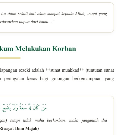
tu tidak sekali-kali akan sampai kepada Allah, tetapi yang
berdasarkan taqwa dari kamu…”
ukum Melakukan Korban
apangan rezeki adalah **sunat muakkad** (tuntutan sunat
مَنْ كَانَ لَهُ سَعَةٌ وَلَمْ يُضَحِّ فَلَ
an) tetapi tidak mahu berkorban, maka janganlah dia
Riwayat Ibnu Majah)