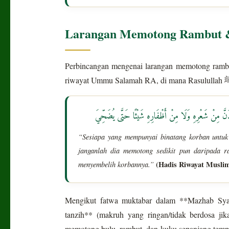
Larangan Memotong Rambut & 
Perbincangan mengenai larangan memotong rambu
ُذَنَّ مِنْ شَعْرِهِ وَلَا مِنْ أَظْفَارِهِ شَيْئًا حَتَّى يُضَحِّيَ
“Sesiapa yang mempunyai binatang korban untuk d
janganlah dia memotong sedikit pun daripada r
menyembelih korbannya.”
(Hadis Riwayat Musli
Mengikut fatwa muktabar dalam **Mazhab Syafi
tanzih** (makruh yang ringan/tidak berdosa ji
memotong bulu, rambut, dan kuku sepanjang tempoh