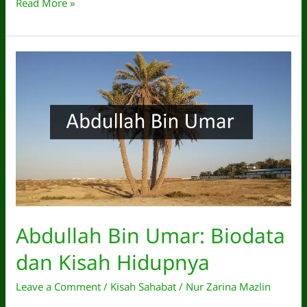
Abu
Read More »
Ayyub
Al
Ansari:
Biodata
&
Kisah
Hidupnya
Abdullah Bin Umar: Biodata
dan Kisah Hidupnya
Leave a Comment
/
Kisah Sahabat
/
Nur Zarina Mazlin