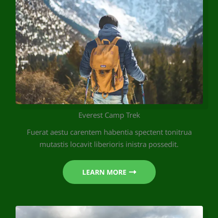
Everest Camp Trek
Fuerat aestu carentem habentia spectent tonitrua
mutastis locavit liberioris inistra possedit.
LEARN MORE