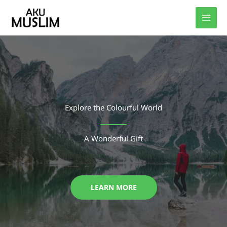
Skip
to
content
Explore the Colourful World
A Wonderful Gift
LEARN MORE