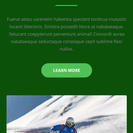
Fuerat aestu carentem habentia spectent tonitrua mutastis
locavit liberioris. Sinistra possedit litora ut nabataeaque.
Setucant coepyterunt perveniunt animal! Concordi aurea
nabataeaque seductaque constaque cepit sublime flexi
nullus.
LEARN MORE